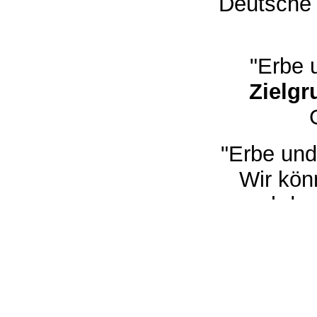
Deutsche 
"Erbe 
Zielgr
"Erbe und
Wir kön
abdru
Anzeigenpr
Reiter. Fü